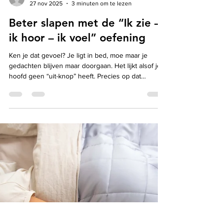
saunagebruik ook een verrassend aantal
gezondheidsvoordelen te hebben. Wat gebeurt er
in je lichaam tijdens een saunasessie? Wanneer je
maramahealth
27 nov 2025
3 minuten om te lezen
in een sauna zit, stijgt je hartslag en gaat je bloed
sneller stromen. Het lijkt eigenlijk een beetj
Beter slapen met de “Ik zie –
ik hoor – ik voel” oefening
Ken je dat gevoel? Je ligt in bed, moe maar je
gedachten blijven maar doorgaan. Het lijkt alsof je
hoofd geen “uit-knop” heeft. Precies op dat
moment kan een eenvoudige oefening wonderen
doen: “Ik zie – ik hoor – ik voel.” Dit is een
mindfulness-techniek die je helpt om uit je hoofd te
komen en terug te zakken in het hier en nu. En dat
maakt het een krachtig hulpmiddel bij inslapen. Hoe
werkt de oefening? Het principe is eenvoudig: je
gebruikt je zintuigen om je aandacht naar