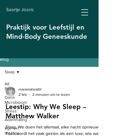
Saartje Jooris
Praktijk voor Leefstijl en
Mind-Body Geneeskunde
Blog
Slaap
All
Posts
maramahealth
2 feb
2 minuten om te lezen
Darm
Microbioom
Leestip: Why We Sleep –
Stress
Matthew Walker
Ademhaling
Slaap. We doen het allemaal, elke nacht opnieuw.
Kijk- en
leestips
Toch wordt het vaak gezien als een luxe, iets wat