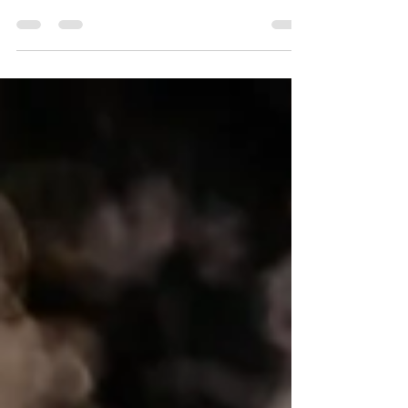
voor onze biologische klok — het circadiaans ritme
— betekent dit dat we vaak onvoldoende
lichtprikkels krijgen om die klok correct te
synchroniseren, omdat ons lichaam evolutionair is
afgestemd op helder natuurlijk daglicht in plaats
van het zachte, beperkte licht van een kantoor of
woonkamer. Die lichtinformatie komt terecht in de
suprachiasmatische nucleus (SCN) , een klein g