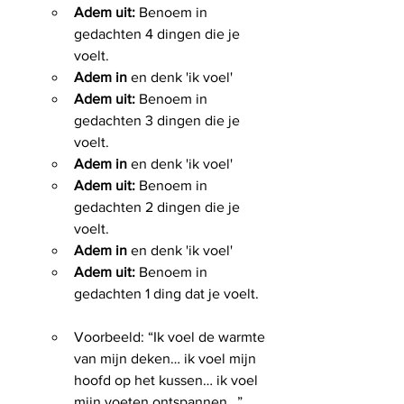
Adem uit: 
Benoem in 
gedachten 4 dingen die je 
voelt.
Adem in 
en denk 'ik voel'
Adem uit: 
Benoem in 
gedachten 3 dingen die je 
voelt.
Adem in 
en denk 'ik voel'
Adem uit: 
Benoem in 
gedachten 2 dingen die je 
voelt.
Adem in 
en denk 'ik voel'
Adem uit: 
Benoem in 
gedachten 1 ding dat je voelt.
Voorbeeld: “Ik voel de warmte 
van mijn deken… ik voel mijn 
hoofd op het kussen… ik voel 
mijn voeten ontspannen…”