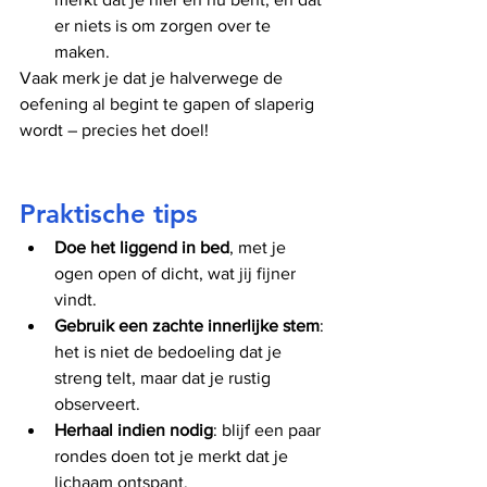
er niets is om zorgen over te 
maken.
Vaak merk je dat je halverwege de 
oefening al begint te gapen of slaperig 
wordt – precies het doel!
Praktische tips
Doe het liggend in bed
, met je 
ogen open of dicht, wat jij fijner 
vindt.
Gebruik een zachte innerlijke stem
: 
het is niet de bedoeling dat je 
streng telt, maar dat je rustig 
observeert.
Herhaal indien nodig
: blijf een paar 
rondes doen tot je merkt dat je 
lichaam ontspant.