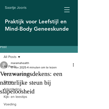
Saartje Jooris
Praktijk voor Leefstijl en
Mind-Body Geneeskunde
Post
All Posts
maramahealth
All Posts
17 nov 2025
4 minuten om te lezen
Verzwaringsdekens: een
Darm Microbioom
natuurlijke steun bij
Stress
Ademhaling
slapeloosheid
Kijk- en leestips
Voeding