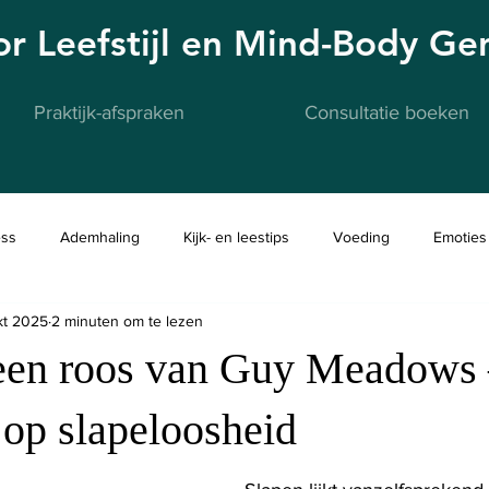
oor Leefstijl en Mind-Body G
Praktijk-afspraken
Consultatie boeken
ess
Ademhaling
Kijk- en leestips
Voeding
Emoties
kt 2025
2 minuten om te lezen
 een roos van Guy Meadows 
k op slapeloosheid