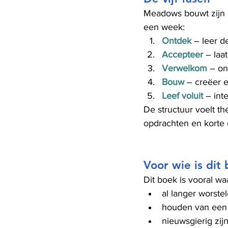
Meadows bouwt zijn 
een week:
Ontdek
 – leer d
Accepteer
 – laa
Verwelkom
 – on
Bouw
 – creëer 
Leef voluit
 – int
De structuur voelt th
opdrachten en korte 
Voor wie is dit
Dit boek is vooral w
al langer worste
houden van een 
nieuwsgierig zij