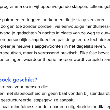
programma op in vijf opeenvolgende stappen, telkens ge
e patronen en triggers herkennen die je slaap verstoren.
t zorgen toe zonder oordeel, via eenvoudige mindfulness
tvang je gedachten ’s nachts in plaats van ze weg te duw
een persoonlijk slaapritueel en pas de geleerde technieke
egreer je nieuwe slaapgewoonten in het dagelijks leven.
erapeutisch, maar is verrassend praktisch. Elke fase bevat
oefeningen, waardoor theorie meteen wordt vertaald naar 
 boek geschikt?
aardevol voor mensen die:
len met slapeloosheid en geen baat vonden bij standaardt
gestructureerde, stapsgewijze aanpak,
n naar mindfulness zonder daar een uitgebreide meditatiep