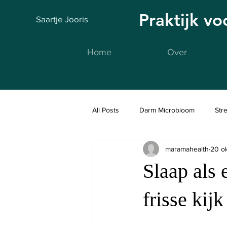
Praktijk v
Saartje Jooris
Home
Over
All Posts
Darm Microbioom
Str
maramahealth
20 o
Fidlab
Slaap als
frisse kij