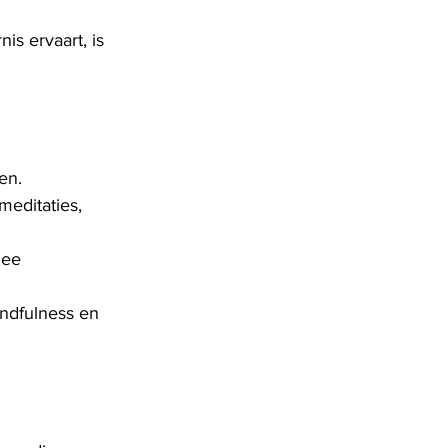
is ervaart, is 
en.
editaties, 
mee 
ndfulness en 