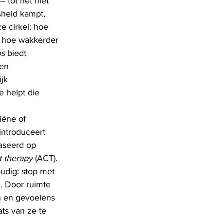
– tot het niet 
sheid kampt, 
e cirkel: hoe 
, hoe wakkerder 
os
 biedt 
en 
jk 
 helpt die 
iëne of 
 introduceert 
seerd op 
 therapy
 (ACT). 
udig: stop met 
. Door ruimte 
 en gevoelens 
ts van ze te 