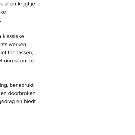
af en krijgt je 
jke 
.
 klassieke 
chts werken. 
unt toepassen, 
et onrust om te 
ing, benadrukt 
den doorbroken 
gedrag en biedt 