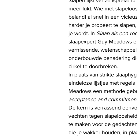
Slapen lijkt vanzelfsprekend 
meer lukt. Wie met slapeloo
belandt al snel in een vicieuz
harder je probeert te slapen
je wordt. In 
Slaap als een ro
slaapexpert Guy Meadows e
verfrissende, wetenschappeli
onderbouwde benadering die
cirkel te doorbreken.
In plaats van strikte slaaphyg
eindeloze lijstjes met regels
Meadows een methode geba
acceptance and commitment
De kern is verrassend eenvo
vechten tegen slapeloosheid
te maken voor de gedachten
die je wakker houden, in plaa