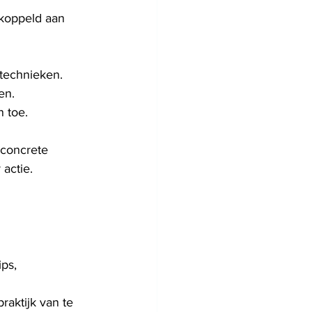
koppeld aan 
-technieken.
en.
n toe.
 concrete 
actie.
ips,
raktijk van te 