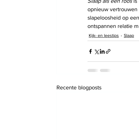
Slaap als een roos
 i
opnieuw vertrouwen w
slapeloosheid op een
ontspannen relatie me
Kijk- en leestips
Slaap
Recente blogposts