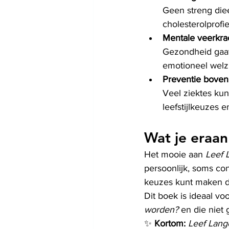
Geen streng diee
cholesterolprofi
Mentale veerkra
Gezondheid gaat 
emotioneel welzi
Preventie bove
Veel ziektes kun
leefstijlkeuzes 
Wat je eraan
Het mooie aan 
Leef 
persoonlijk, soms con
keuzes kunt maken die
Dit boek is ideaal vo
worden?
 en die niet
✨ 
Kortom:
Leef Lang