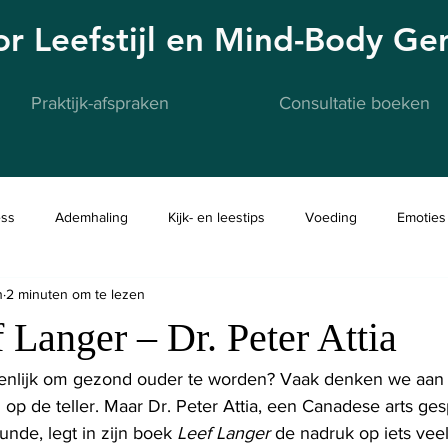
oor Leefstijl en Mind-Body G
Praktijk-afspraken
Consultatie boeken
ess
Ademhaling
Kijk- en leestips
Voeding
Emoties
n
2 minuten om te lezen
 Langer – Dr. Peter Attia
genlijk om gezond ouder te worden? Vaak denken we aan
 op de teller. Maar Dr. Peter Attia, een Canadese arts ges
nde, legt in zijn boek 
Leef Langer
 de nadruk op iets veel