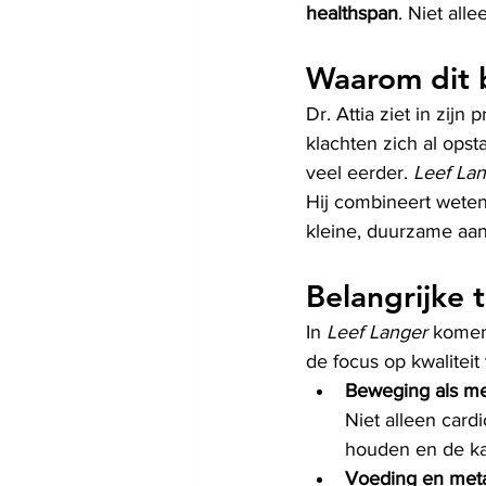
healthspan
. Niet all
Waarom dit 
Dr. Attia ziet in zi
klachten zich al opst
veel eerder. 
Leef La
Hij combineert wetens
kleine, duurzame aanp
Belangrijke 
In 
Leef Langer
 komen
de focus op kwaliteit
Beweging als me
Niet alleen cardi
houden en de ka
Voeding en met