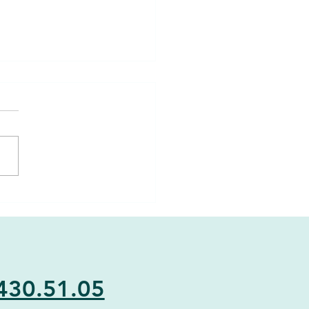
sen uit Swedish Death
ning – Ruimte maken voor
r écht toe doet
weedse kunst van
dning , ofwel Swedish Death
ing , klinkt misschien zwaar.
in werkelijkheid gaat het
lleen om...
430.51.05