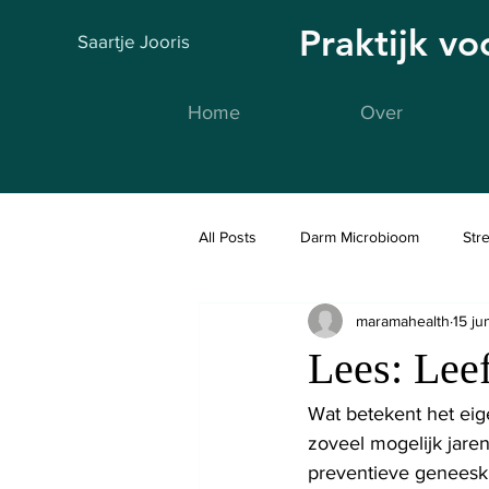
Praktijk v
Saartje Jooris
Home
Over
All Posts
Darm Microbioom
Str
maramahealth
15 ju
Fidlab
Lees: Leef
Wat betekent het ei
zoveel mogelijk jaren
preventieve geneesku