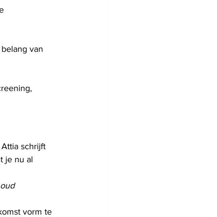
e 
 belang van 
reening, 
ttia schrijft 
 je nu al 
 oud 
ekomst vorm te 