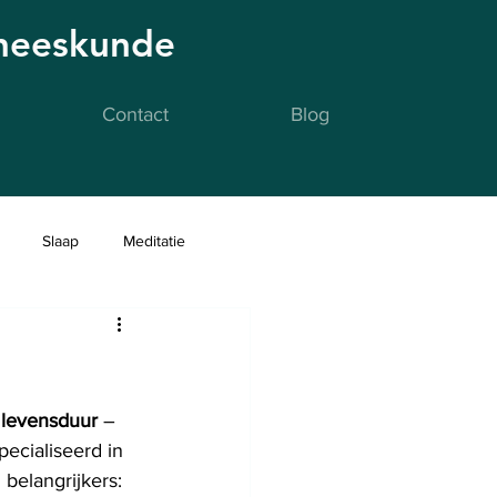
eneeskunde
Contact
Blog
Slaap
Meditatie
 
levensduur
 – 
pecialiseerd in 
 belangrijkers: 