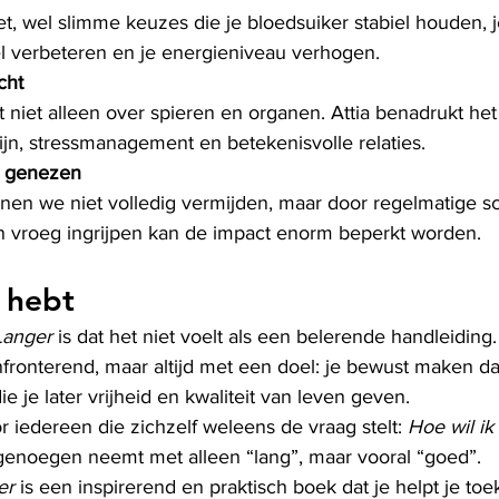
t, wel slimme keuzes die je bloedsuiker stabiel houden, j
el verbeteren en je energieniveau verhogen.
cht
niet alleen over spieren en organen. Attia benadrukt het
jn, stressmanagement en betekenisvolle relaties.
n genezen
nen we niet volledig vermijden, maar door regelmatige sc
en vroeg ingrijpen kan de impact enorm beperkt worden.
 hebt
Langer
 is dat het niet voelt als een belerende handleiding. A
fronterend, maar altijd met een doel: je bewust maken dat
 je later vrijheid en kwaliteit van leven geven.
or iedereen die zichzelf weleens de vraag stelt: 
Hoe wil ik
 genoegen neemt met alleen “lang”, maar vooral “goed”.
er
 is een inspirerend en praktisch boek dat je helpt je to