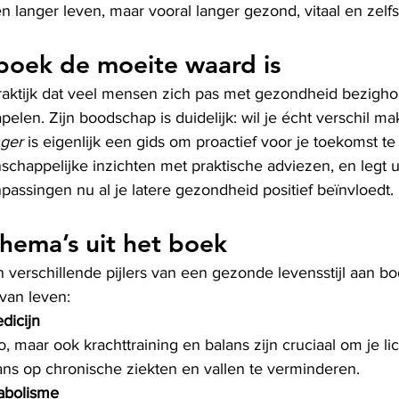
een langer leven, maar vooral langer gezond, vitaal en zelfs
boek de moeite waard is
jn praktijk dat veel mensen zich pas met gezondheid bezig
apelen. Zijn boodschap is duidelijk: wil je écht verschil m
nger
 is eigenlijk een gids om proactief voor je toekomst te
chappelijke inzichten met praktische adviezen, en legt u
assingen nu al je latere gezondheid positief beïnvloedt.
thema’s uit het boek
 verschillende pijlers van een gezonde levensstijl aan bo
 van leven:
dicijn
o, maar ook krachttraining en balans zijn cruciaal om je li
ns op chronische ziekten en vallen te verminderen.
abolisme