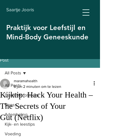
Saartje Jooris
Praktijk voor Leefstijl en
Mind-Body Geneeskunde
Post
All Posts
maramahealth
All Posts
8 jun
2 minuten om te lezen
Kijktip: Hack Your Health –
Darm Microbioom
The Secrets of Your
Stress
Ademhaling
Gut (Netflix)
Kijk- en leestips
Voeding