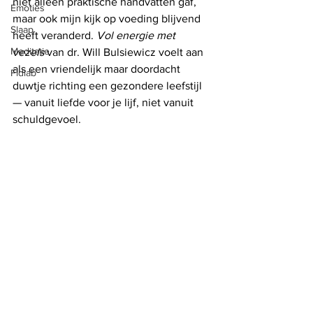
niet alleen praktische handvatten gaf, 
Emoties
maar ook mijn kijk op voeding blijvend 
Slaap
heeft veranderd. 
Vol energie met 
Meditatie
vezels
 van dr. Will Bulsiewicz voelt aan 
als een vriendelijk maar doordacht 
Fidlab
duwtje richting een gezondere leefstijl 
— vanuit liefde voor je lijf, niet vanuit 
schuldgevoel.