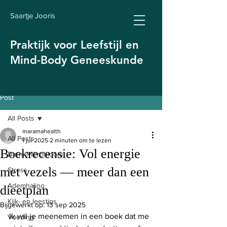
Saartje Jooris
Praktijk voor Leefstijl en
Mind-Body Geneeskunde
Post
All Posts
maramahealth
All Posts
1 jul 2025
2 minuten om te lezen
Boekrecensie: Vol energie
Darm Microbioom
met vezels — meer dan een
Stress
Ademhaling
dieetplan
Kijk- en leestips
Bijgewerkt op:
13 sep 2025
Ik wil je meenemen in een boek dat me 
Voeding