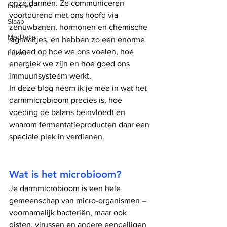
onze darmen. Ze communiceren 
Emoties
voortdurend met ons hoofd via 
Slaap
zenuwbanen, hormonen en chemische 
Meditatie
signaaltjes, en hebben zo een enorme 
invloed op hoe we ons voelen, hoe 
Fidlab
energiek we zijn en hoe goed ons 
immuunsysteem werkt.
In deze blog neem ik je mee in wat het 
darmmicrobioom precies is, hoe 
voeding de balans beïnvloedt en 
waarom fermentatieproducten daar een 
speciale plek in verdienen.
Wat is het microbioom?
Je darmmicrobioom is een hele 
gemeenschap van micro-organismen – 
voornamelijk bacteriën, maar ook 
gisten, virussen en andere eencelligen 