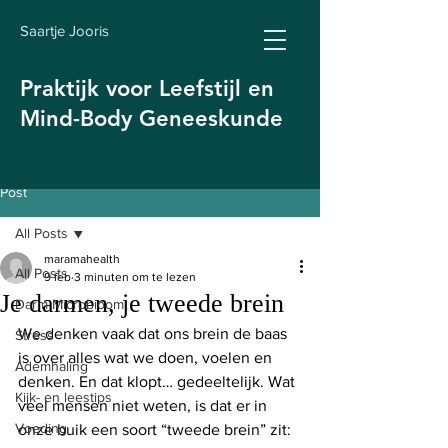
Saartje Jooris
Praktijk voor Leefstijl en
Mind-Body Geneeskunde
Post
All Posts
maramahealth
All Posts
9 feb
3 minuten om te lezen
Je darmen, je tweede brein
Darm Microbioom
We denken vaak dat ons brein de baas 
Stress
is over alles wat we doen, voelen en 
Ademhaling
denken. En dat klopt… gedeeltelijk. Wat 
Kijk- en leestips
veel mensen niet weten, is dat er in 
Voeding
onze buik een soort “tweede brein” zit: 