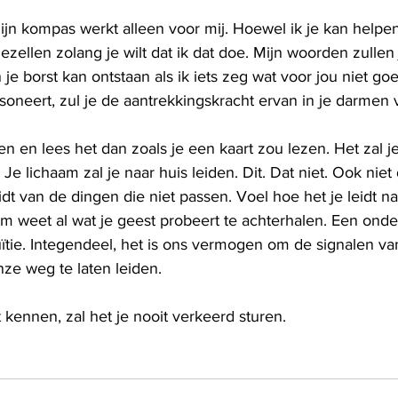
ijn kompas werkt alleen voor mij. Hoewel ik je kan helpe
ezellen zolang je wilt dat ik dat doe. Mijn woorden zullen j
e borst kan ontstaan als ik iets zeg wat voor jou niet goed
esoneert, zul je de aantrekkingskracht ervan in je darmen 
n en lees het dan zoals je een kaart zou lezen. Het zal j
Je lichaam zal je naar huis leiden. Dit. Dat niet. Ook niet d
idt van de dingen die niet passen. Voel hoe het je leidt n
am weet al wat je geest probeert te achterhalen. Een onde
uïtie. Integendeel, het is ons vermogen om de signalen va
nze weg te laten leiden.
t kennen, zal het je nooit verkeerd sturen.