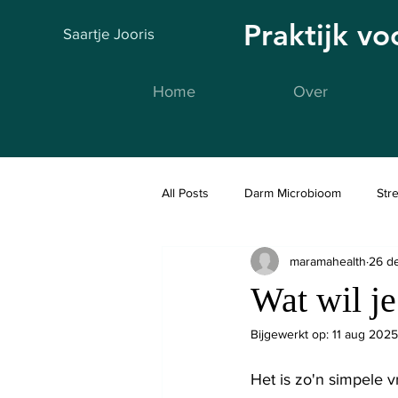
Praktijk v
Saartje Jooris
Home
Over
All Posts
Darm Microbioom
Str
maramahealth
26 d
Fidlab
Wat wil je
Bijgewerkt op:
11 aug 2025
Het is zo'n simpele v