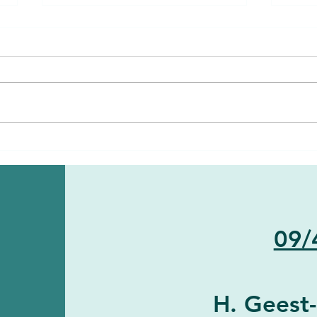
De im
gezo
Stres
ieder
toch 
wat v
Leestip: Brain Energy –
Christopher Palmer
09/
H. Geest