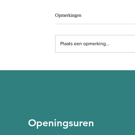
Opmerkingen
Plaats een opmerking...
Meditatie 2.0: hoe biofeedback
je helpt om tot rust te komen
Openingsuren