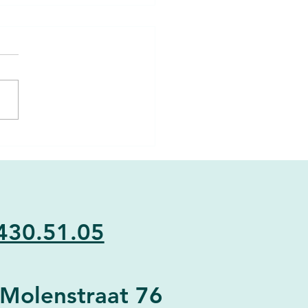
pact van stress op onze
ndheid
s. Iedereen kent het woord,
een voelt het wel eens, en
blijft het een begrip dat vaak
aag en ongrijpbaar is. We...
430.51.05
-Molenstraat 76