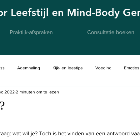
oor Leefstijl en Mind-Body G
Praktijk-afspraken
Consultatie boeken
ess
Ademhaling
Kijk- en leestips
Voeding
Emoties
ec 2022
2 minuten om te lezen
?
raag: wat wil je? Toch is het vinden van een antwoord vaa