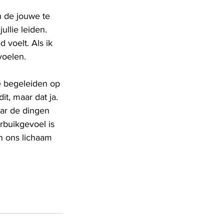
n de jouwe te 
ullie leiden. 
 voelt. Als ik 
voelen.
e begeleiden op 
it, maar dat ja. 
aar de dingen 
rbuikgevoel is 
n ons lichaam 