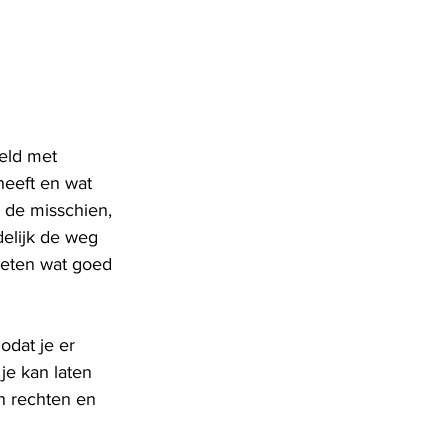
oeld met 
heeft en wat 
 de misschien, 
delijk de weg 
weten wat goed 
odat je er 
je kan laten 
n rechten en 