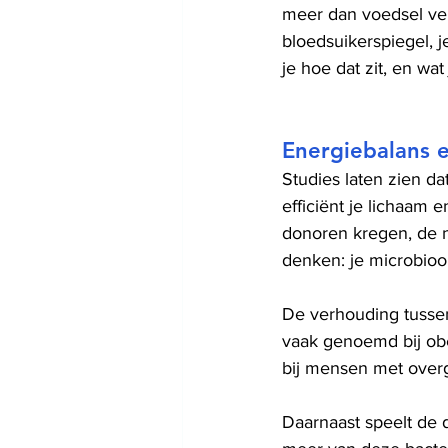
meer dan voedsel vert
bloedsuikerspiegel, j
je hoe dat zit, en wa
Energiebalans 
Studies laten zien d
efficiënt je lichaam 
donoren kregen, de n
denken: je microbioo
De verhouding tussen
vaak genoemd bij obe
bij mensen met overge
Daarnaast speelt de 