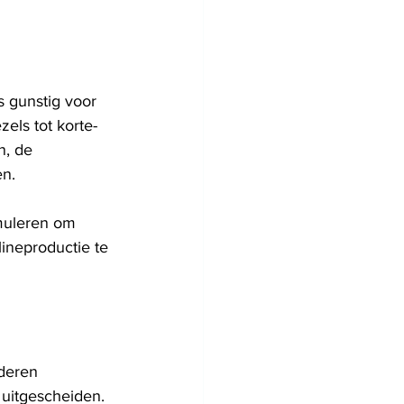
 gunstig voor 
els tot korte-
n, de 
en.
muleren om 
ineproductie te 
deren 
 uitgescheiden. 