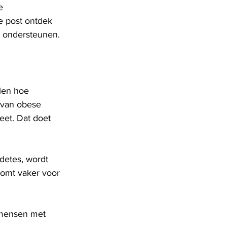
e 
ze post ontdek 
te ondersteunen.
len hoe 
 van obese 
eet. Dat doet 
detes, wordt 
komt vaker voor 
 mensen met 