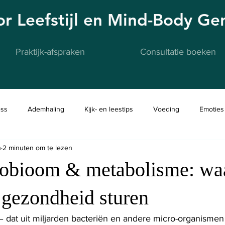
oor Leefstijl en Mind-Body G
Praktijk-afspraken
Consultatie boeken
ess
Ademhaling
Kijk- en leestips
Voeding
Emoties
n
2 minuten om te lezen
obioom & metabolisme: wa
 gezondheid sturen
dat uit miljarden bacteriën en andere micro-organismen 