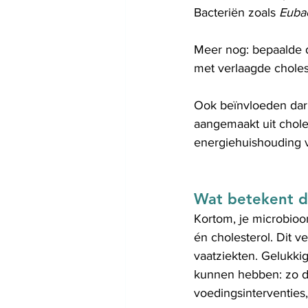
Bacteriën zoals 
Euba
Meer nog: bepaalde 
met verlaagde choles
Ook beïnvloeden darm
aangemaakt uit choles
energiehuishouding vi
Wat betekent d
Kortom, je microbioom
én cholesterol. Dit ve
vaatziekten. Gelukkig
kunnen hebben: zo daa
voedingsinterventies,