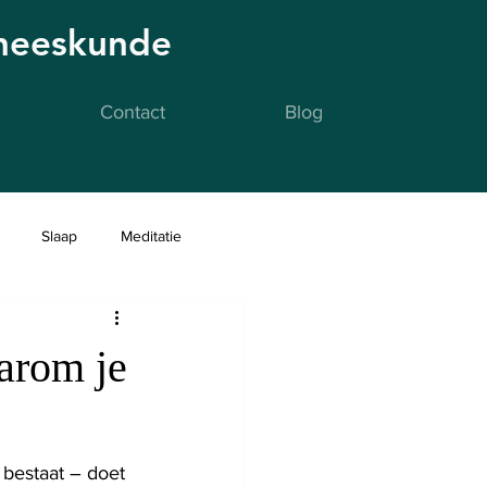
eneeskunde
Contact
Blog
Slaap
Meditatie
arom je
bestaat – doet 