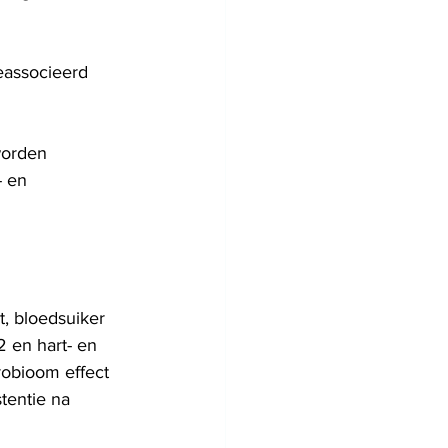
geassocieerd 
worden 
- en 
, bloedsuiker 
2 en hart- en 
crobioom effect 
tentie na 