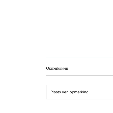
Opmerkingen
Plaats een opmerking...
De blog verhuist naar The
Health Shift