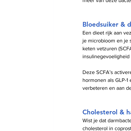
meer van deze bacter
Bloedsuiker & 
Een dieet rijk aan v
je microbioom en je 
keten vetzuren (SCFA'
insulinegevoeligheid
Deze SCFA’s activere
hormonen als GLP-1 e
verbeteren en aan de 
Cholesterol & 
Wist je dat darmbact
cholesterol in copros