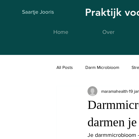
Praktijk v
Saartje Jooris
Home
Over
All Posts
Darm Microbioom
Str
maramahealth
19 ja
Fidlab
Darmmicr
darmen je
Je darmmicrobioom – 