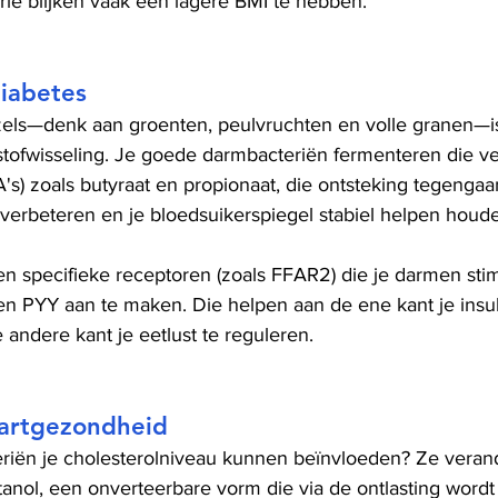
ie blijken vaak een lagere BMI te hebben.
diabetes
ezels—denk aan groenten, peulvruchten en volle granen—is
stofwisseling. Je goede darmbacteriën fermenteren die vez
s) zoals butyraat en propionaat, die ontsteking tegengaa
 verbeteren en je bloedsuikerspiegel stabiel helpen houd
n specifieke receptoren (zoals FFAR2) die je darmen sti
n PYY aan te maken. Die helpen aan de ene kant je insul
andere kant je eetlust te reguleren.
hartgezondheid
eriën je cholesterolniveau kunnen beïnvloeden? Ze veran
tanol, een onverteerbare vorm die via de ontlasting wordt