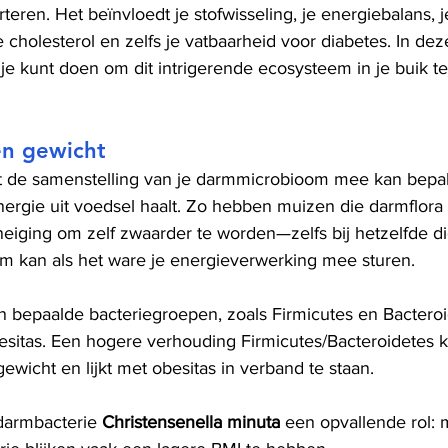
eren. Het beïnvloedt je stofwisseling, je energiebalans, j
e cholesterol en zelfs je vatbaarheid voor diabetes. In de
t je kunt doen om dit intrigerende ecosysteem in je buik 
en gewicht
at de samenstelling van je darmmicrobioom mee kan bepa
energie uit voedsel haalt. Zo hebben muizen die darmflora
eiging om zelf zwaarder te worden—zelfs bij hetzelfde di
m kan als het ware je energieverwerking mee sturen.
 bepaalde bacteriegroepen, zoals Firmicutes en Bacteroi
sitas. Een hogere verhouding Firmicutes/Bacteroidetes 
wicht en lijkt met obesitas in verband te staan.
darmbacterie 
Christensenella minuta
 een opvallende rol: