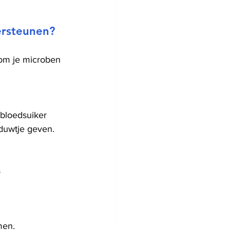
ersteunen?
 om je microben 
 bloedsuiker 
 duwtje geven.
 
men.