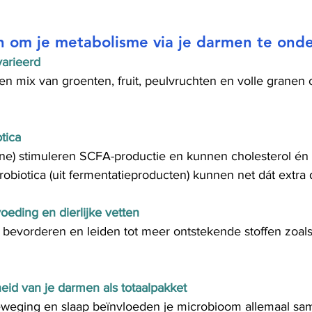
n om je metabolisme via je darmen te ond
varieerd
en mix van groenten, fruit, peulvruchten en volle granen
tica
line) stimuleren SCFA-productie en kunnen cholesterol én
robiotica (uit fermentatieproducten) kunnen net dát extra
oeding en dierlijke vetten
bevorderen en leiden tot meer ontstekende stoffen zoals
id van je darmen als totaalpakket
beweging en slaap beïnvloeden je microbioom allemaal sa