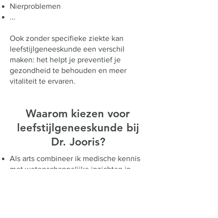
Nierproblemen
...
Ook zonder specifieke ziekte kan
leefstijlgeneeskunde een verschil
maken: het helpt je preventief je
gezondheid te behouden en meer
vitaliteit te ervaren.
Waarom kiezen voor
leefstijlgeneeskunde bij
Dr. Jooris?
Als arts combineer ik medische kennis
met wetenschappelijke inzichten in
leefstijlinterventies.
Ik volgde conferenties en/of
opleidingen in leefstijlgeneeskunde en
mind-body geneeskunde, o.a. bij