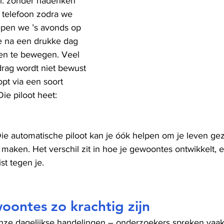
l: zonder nadenken 
 telefoon zodra we 
pen we ’s avonds op 
e na een drukke dag 
ven te bewegen. Veel 
drag wordt niet bewust 
pt via een soort 
Die piloot heet: 
e automatische piloot kan je óók helpen om je leven gezo
 maken. Het verschil zit in hoe je gewoontes ontwikkelt, e
ist tegen je.
ontes zo krachtig zijn
nze dagelijkse handelingen – onderzoekers spreken vaak 