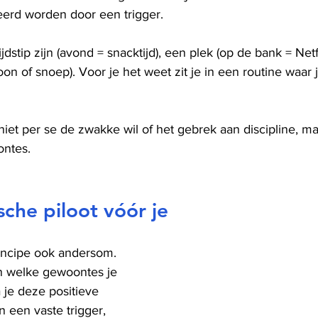
eerd worden door een trigger.
jdstip zijn (avond = snacktijd), een plek (op de bank = Netfl
oon of snoep). Voor je het weet zit je in een routine waar j
iet per se de zwakke wil of het gebrek aan discipline, ma
ontes.
che piloot vóór je
rincipe ook andersom. 
n welke gewoontes je 
a je deze positieve 
 een vaste trigger, 