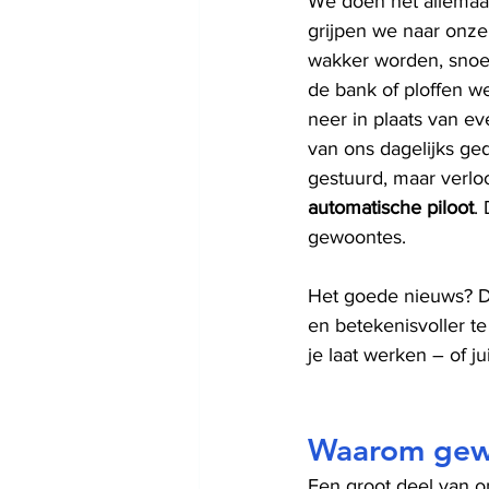
We doen het allemaa
grijpen we naar onze
wakker worden, snoe
de bank of ploffen w
neer in plaats van e
van ons dagelijks ge
gestuurd, maar verloo
automatische piloot
. 
gewoontes.
Het goede nieuws? Di
en betekenisvoller te
je laat werken – of ju
Waarom gewo
Een groot deel van o