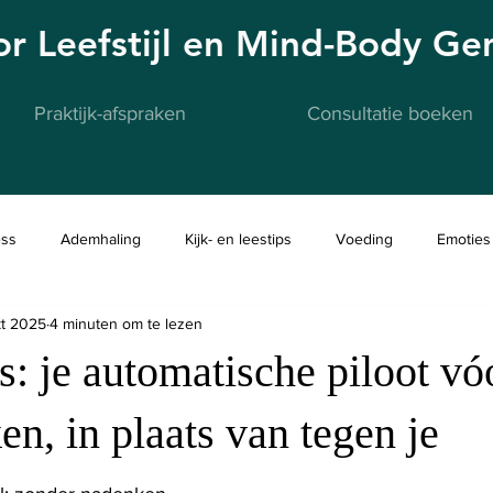
oor Leefstijl en Mind-Body G
Praktijk-afspraken
Consultatie boeken
ess
Ademhaling
Kijk- en leestips
Voeding
Emoties
kt 2025
4 minuten om te lezen
 je automatische piloot vóó
en, in plaats van tegen je