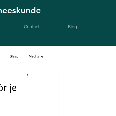
eneeskunde
Contact
Blog
Slaap
Meditatie
r je