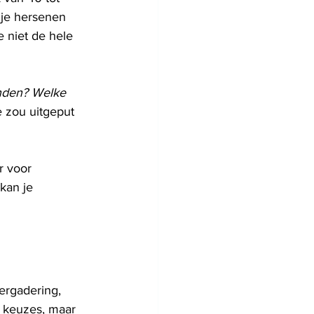
 je hersenen 
 niet de hele 
anden? Welke 
e zou uitgeput 
r voor 
kan je 
ergadering, 
e keuzes, maar 