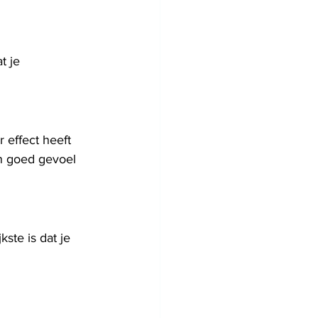
t je 
effect heeft 
en goed gevoel 
ste is dat je 