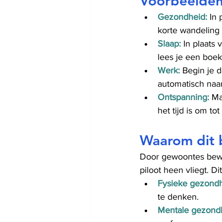
Voorbeelden 
Gezondheid:
 In
korte wandeling
Slaap:
 In plaats
lees je een boek
Werk:
 Begin je d
automatisch naar 
Ontspanning:
 Ma
het tijd is om to
Waarom dit b
Door gewoontes bewus
piloot heen vliegt. Di
Fysieke gezond
te denken.
Mentale gezond