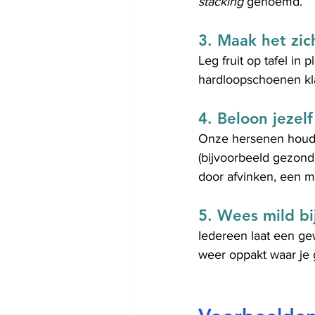
stacking
 genoemd.
3. 
Maak het zic
Leg fruit op tafel in 
hardloopschoenen kla
4. 
Beloon jezelf
Onze hersenen houden
(bijvoorbeeld gezond
door afvinken, een m
5. 
Wees mild bi
Iedereen laat een gew
weer oppakt waar je g