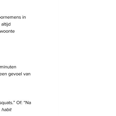
oornemens in 
ltijd 
ewoonte 
 minuten 
een gevoel van 
quats.” Of: “Na 
 
habit 