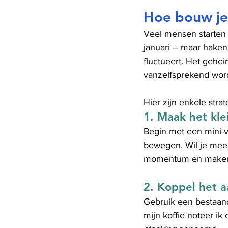
Hoe bouw je
Veel mensen starten
januari – maar haken 
fluctueert. Het geheim
vanzelfsprekend word
Hier zijn enkele stra
1. 
Maak het kle
Begin met een mini-v
bewegen. Wil je meer
momentum en maken h
2. 
Koppel het aa
Gebruik een bestaand
mijn koffie noteer ik