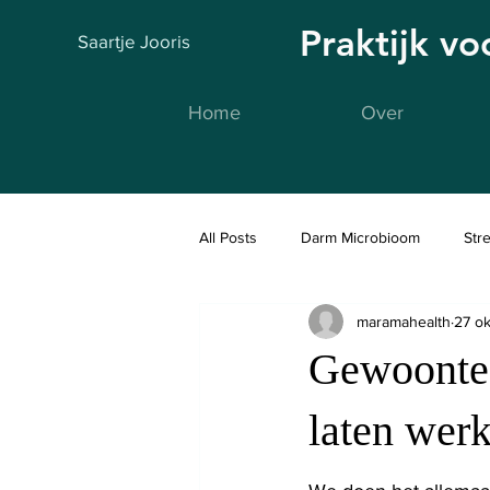
Praktijk v
Saartje Jooris
Home
Over
All Posts
Darm Microbioom
Str
maramahealth
27 o
Fidlab
Gewoontes:
laten werk