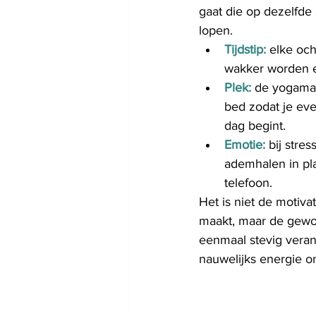
gaat die op dezelfde
lopen.
Tijdstip:
 elke och
wakker worden e
Plek:
de yogamat
bed zodat je eve
dag begint.
Emotie:
bij stre
ademhalen in pla
telefoon.
Het is niet de motivat
maakt, maar de gewoo
eenmaal stevig verank
nauwelijks energie o