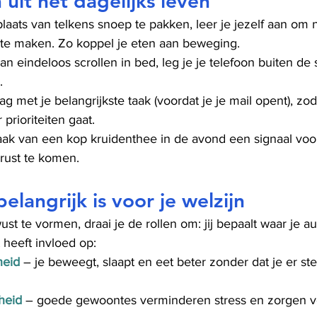
uit het dagelijks leven
 plaats van telkens snoep te pakken, leer je jezelf aan om
 te maken. Zo koppel je eten aan beweging.
 van eindeloos scrollen in bed, leg je je telefoon buiten d
.
ag met je belangrijkste taak (voordat je je mail opent), zod
prioriteiten gaat.
ak van een kop kruidenthee in de avond een signaal voor
t rust te komen.
elangrijk is voor je welzijn
t te vormen, draai je de rollen om: jij bepaalt waar je a
t heeft invloed op:
heid
– je beweegt, slaapt en eet beter zonder dat je er st
heid
 – goede gewoontes verminderen stress en zorgen v